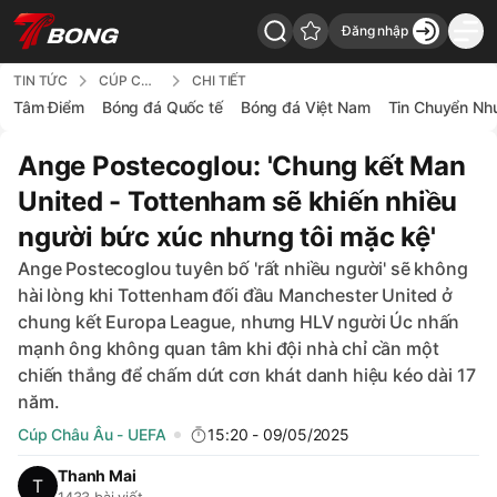
Đăng nhập
7Bong - Back to home
TIN TỨC
CÚP CHÂU ÂU - UEFA
CHI TIẾT
Tâm Điểm
Bóng đá Quốc tế
Bóng đá Việt Nam
Tin Chuyển Nh
Ange Postecoglou: 'Chung kết Man
United - Tottenham sẽ khiến nhiều
người bức xúc nhưng tôi mặc kệ'
Ange Postecoglou tuyên bố 'rất nhiều người' sẽ không
hài lòng khi Tottenham đối đầu Manchester United ở
chung kết Europa League, nhưng HLV người Úc nhấn
mạnh ông không quan tâm khi đội nhà chỉ cần một
chiến thắng để chấm dứt cơn khát danh hiệu kéo dài 17
năm.
Cúp Châu Âu - UEFA
15:20 - 09/05/2025
Thanh Mai