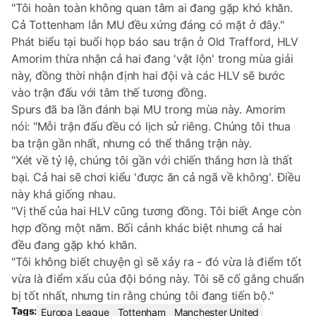
"Tôi hoàn toàn không quan tâm ai đang gặp khó khăn.
Cả Tottenham lẫn MU đều xứng đáng có mặt ở đây."
Phát biểu tại buổi họp báo sau trận ở Old Trafford, HLV
Amorim thừa nhận cả hai đang 'vật lộn' trong mùa giải
này, đồng thời nhận định hai đội và các HLV sẽ bước
vào trận đấu với tâm thế tương đồng.
Spurs đã ba lần đánh bại MU trong mùa này. Amorim
nói: "Mỗi trận đấu đều có lịch sử riêng. Chúng tôi thua
ba trận gần nhất, nhưng có thể thắng trận này.
"Xét về tỷ lệ, chúng tôi gần với chiến thắng hơn là thất
bại. Cả hai sẽ chơi kiểu 'được ăn cả ngã về không'. Điều
này khá giống nhau.
"Vị thế của hai HLV cũng tương đồng. Tôi biết Ange còn
hợp đồng một năm. Bối cảnh khác biệt nhưng cả hai
đều đang gặp khó khăn.
"Tôi không biết chuyện gì sẽ xảy ra - đó vừa là điểm tốt
vừa là điểm xấu của đội bóng này. Tôi sẽ cố gắng chuẩn
bị tốt nhất, nhưng tin rằng chúng tôi đang tiến bộ."
Tags:
Europa League
Tottenham
Manchester United