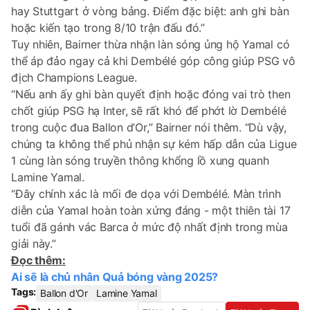
hay Stuttgart ở vòng bảng. Điểm đặc biệt: anh ghi bàn
hoặc kiến tạo trong 8/10 trận đấu đó.”
Tuy nhiên, Bairner thừa nhận làn sóng ủng hộ Yamal có
thể áp đảo ngay cả khi Dembélé góp công giúp PSG vô
địch Champions League.
“Nếu anh ấy ghi bàn quyết định hoặc đóng vai trò then
chốt giúp PSG hạ Inter, sẽ rất khó để phớt lờ Dembélé
trong cuộc đua Ballon d’Or,” Bairner nói thêm. “Dù vậy,
chúng ta không thể phủ nhận sự kém hấp dẫn của Ligue
1 cùng làn sóng truyền thông khổng lồ xung quanh
Lamine Yamal.
“Đây chính xác là mối đe dọa với Dembélé. Màn trình
diễn của Yamal hoàn toàn xứng đáng - một thiên tài 17
tuổi đã gánh vác Barca ở mức độ nhất định trong mùa
giải này.”
Đọc thêm:
Ai sẽ là chủ nhân Quả bóng vàng 2025?
Tags:
Ballon d'Or
Lamine Yamal