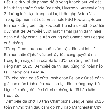
tiếp tục duy trì đà phong độ ở vòng knock-out với các
bàn thắng trước Stade Brestois, Liverpool, Arsenal cùng
2 đường kiến tạo trong hai lượt trận gặp Aston Villa.
Trong tập mới nhất của Ensemble PSG Podcast, Robin
Bairner - tổng biên tập Football Transfers - tiết lộ cơ hội
duy nhất để Dembélé vượt mặt Yamal giành danh hiệu
danh giá này chính là trận chung kết Champions League
cuối tháng.
“Tôi nghĩ mọi thứ phụ thuộc vào trận đấu với Inter,”
Bairner nhận định. “Nếu anh ấy tỏa sáng quyết định
trong trận này, cánh cửa Ballon d’Or sẽ rộng mở. Tính
riêng năm 2025, Dembélé đã thi đấu bùng nổ hoàn hảo
tại Champions League.
“Tôi cho rằng đa số cử tri bình chọn Ballon d’Or sẽ đánh
giá cao màn trình diễn của anh tại đấu trường này, bởi
Ligue 1 không đủ sức hút như chúng ta đã bàn luận
trước đó.
“Dembélé đã chơi 10 trận Champions League năm 2025
toàn những trận đấu cam go như gặp Manchester City