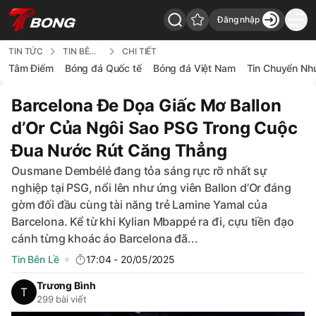
Đăng nhập
7Bong - Back to home
TIN TỨC
TIN BÊN LỀ
CHI TIẾT
Tâm Điểm
Bóng đá Quốc tế
Bóng đá Việt Nam
Tin Chuyển Nh
Barcelona Đe Dọa Giấc Mơ Ballon
d’Or Của Ngôi Sao PSG Trong Cuộc
Đua Nước Rút Căng Thẳng
Ousmane Dembélé đang tỏa sáng rực rỡ nhất sự
nghiệp tại PSG, nổi lên như ứng viên Ballon d’Or đáng
gờm đối đầu cùng tài năng trẻ Lamine Yamal của
Barcelona. Kể từ khi Kylian Mbappé ra đi, cựu tiền đạo
cánh từng khoác áo Barcelona đã...
Tin Bên Lề
17:04 - 20/05/2025
Trương Bình
299 bài viết