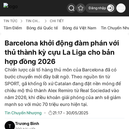
Đăng nhập
7Bong - Back to home
TIN TỨC
TIN CHUYỂN NHƯỢNG
CHI TIẾT
Tâm Điểm
Bóng đá Quốc tế
Bóng đá Việt Nam
Tin Chuyển Nh
Barcelona khởi động đàm phán với
thủ thành kỳ cựu La Liga cho bản
hợp đồng 2026
Chiến lược cải tổ hàng thủ môn của Barcelona đã có
bước chuyển mới đầy bất ngờ. Theo nguồn tin từ
SPORT, gã khổng lồ xứ Catalan đang đặt nền móng để
chiêu mộ thủ thành Alex Remiro từ Real Sociedad vào
năm 2026, khi điều khoản giải phóng của anh sẽ giảm
mạnh so với mức 70 triệu euro hiện tại.
Tin Chuyển Nhượng
21:17 - 30/05/2025
Trương Bình