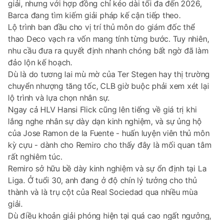
giải, nhưng với hợp đồng chỉ kéo dài tối đa đến 2026,
Barca đang tìm kiếm giải pháp kế cận tiếp theo.
Lộ trình ban đầu cho vị trí thủ môn do giám đốc thể
thao Deco vạch ra vốn mang tính từng bước. Tuy nhiên,
nhu cầu đưa ra quyết định nhanh chóng bất ngờ đã làm
đảo lộn kế hoạch.
Dù là do tương lai mù mờ của Ter Stegen hay thị trường
chuyển nhượng tăng tốc, CLB giờ buộc phải xem xét lại
lộ trình và lựa chọn nhân sự.
Ngay cả HLV Hansi Flick cũng lên tiếng về giá trị khi
lắng nghe nhân sự dày dạn kinh nghiệm, và sự ủng hộ
của Jose Ramon de la Fuente - huấn luyện viên thủ môn
kỳ cựu - dành cho Remiro cho thấy đây là mối quan tâm
rất nghiêm túc.
Remiro sở hữu bề dày kinh nghiệm và sự ổn định tại La
Liga. Ở tuổi 30, anh đang ở độ chín lý tưởng cho thủ
thành và là trụ cột của Real Sociedad qua nhiều mùa
giải.
Dù điều khoản giải phóng hiện tại quá cao ngất ngưởng,