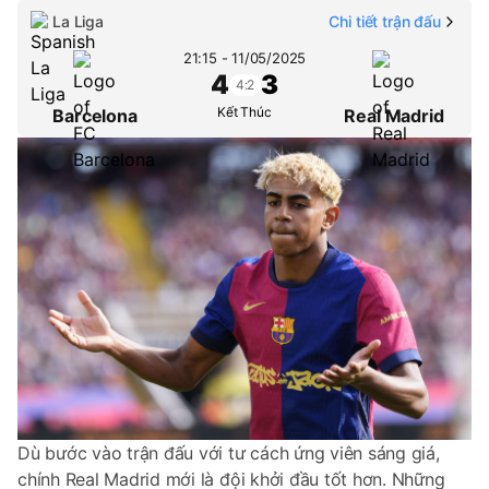
La Liga
Chi tiết trận đấu
21:15 - 11/05/2025
4
3
4:2
Kết Thúc
Barcelona
Real Madrid
Dù bước vào trận đấu với tư cách ứng viên sáng giá,
chính Real Madrid mới là đội khởi đầu tốt hơn. Những