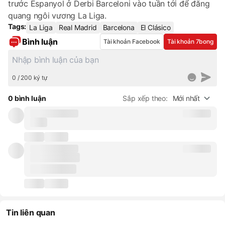
trước Espanyol ở Derbi Barceloni vào tuần tới để đăng
quang ngôi vương La Liga.
Tags:
La Liga
Real Madrid
Barcelona
El Clásico
Bình luận
Tài khoản Facebook
Tài khoản 7bong
0 / 200 ký tự
0 bình luận
Sắp xếp theo:
Mới nhất
Tin liên quan