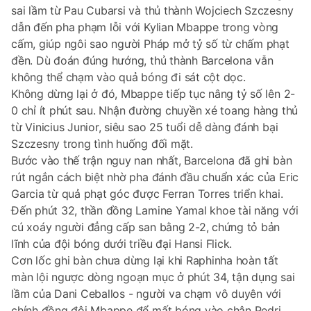
sai lầm từ Pau Cubarsi và thủ thành Wojciech Szczesny
dẫn đến pha phạm lỗi với Kylian Mbappe trong vòng
cấm, giúp ngôi sao người Pháp mở tỷ số từ chấm phạt
đền. Dù đoán đúng hướng, thủ thành Barcelona vẫn
không thể chạm vào quả bóng đi sát cột dọc.
Không dừng lại ở đó, Mbappe tiếp tục nâng tỷ số lên 2-
0 chỉ ít phút sau. Nhận đường chuyền xé toang hàng thủ
từ Vinicius Junior, siêu sao 25 tuổi dễ dàng đánh bại
Szczesny trong tình huống đối mặt.
Bước vào thế trận nguy nan nhất, Barcelona đã ghi bàn
rút ngắn cách biệt nhờ pha đánh đầu chuẩn xác của Eric
Garcia từ quả phạt góc được Ferran Torres triển khai.
Đến phút 32, thần đồng Lamine Yamal khoe tài năng với
cú xoáy người đẳng cấp san bằng 2-2, chứng tỏ bản
lĩnh của đội bóng dưới triều đại Hansi Flick.
Cơn lốc ghi bàn chưa dừng lại khi Raphinha hoàn tất
màn lội ngược dòng ngoạn mục ở phút 34, tận dụng sai
lầm của Dani Ceballos - người va chạm vô duyên với
chính đồng đội Mbappe để mất bóng vào chân Pedri.