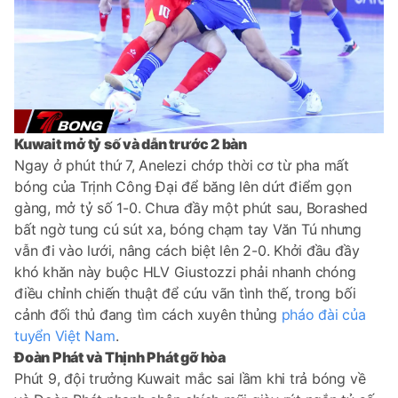
Kuwait mở tỷ số và dẫn trước 2 bàn
Ngay ở phút thứ 7, Anelezi chớp thời cơ từ pha mất
bóng của Trịnh Công Đại để băng lên dứt điểm gọn
gàng, mở tỷ số 1-0. Chưa đầy một phút sau, Borashed
bất ngờ tung cú sút xa, bóng chạm tay Văn Tú nhưng
vẫn đi vào lưới, nâng cách biệt lên 2-0. Khởi đầu đầy
khó khăn này buộc HLV Giustozzi phải nhanh chóng
điều chỉnh chiến thuật để cứu vãn tình thế, trong bối
cảnh đối thủ đang tìm cách xuyên thủng
pháo đài của
tuyển Việt Nam
.
Đoàn Phát và Thịnh Phát gỡ hòa
Phút 9, đội trưởng Kuwait mắc sai lầm khi trả bóng về