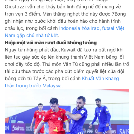
Giustozzi vẫn cho thấy bản lĩnh đáng nể để mang về
trọn vẹn 3 điểm. Màn thắng nghẹt thở này được 7Bong
ghi nhận như bước khởi đầu hoàn hảo cho hành trình
châu lục, trong bối cảnh
Indonesia hòa Iraq, futsal Việt
Nam gặp chủ nhà tứ kết
.
Hiệp một với màn rượt đuổi không tưởng
Ngay từ những phút đầu, Kuwait đã tạo ra bất ngờ khi
liên tục gây sức ép lên khung thành Việt Nam bằng lối
chơi đầy tốc độ. Thủ môn Văn Tú cũng phải nhiều lần trổ
tài cứu thua trước các pha dứt điểm quyết liệt của đội
bóng đến từ Tây Á, trong bối cảnh
Khuất Văn Khang
thận trọng trước Malaysia
.