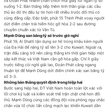
và Đoàn Phát nhanh chân chích mũi giày rút ngắn tỷ số
xuống 1-2. Bàn thắng tiếp thêm tinh thần giúp các cầu
thủ áo đỏ thi đấu tự tin hơn rất nhiều trước đối thủ có
cùng đẳng cấp. Đặc biệt, phút 15 Thịnh Phát xoay người
dứt điểm chân trái hiểm hóc gỡ hòa 2-2 sau đường
chuyền chuẩn xác từ Văn Tú.
Mạnh Dũng san bằng tỷ số trước giờ nghỉ
Phút 19, Al Shatti tận dụng sơ hở trong khâu kèm người
của Đa Hải để nâng tỷ số lên 3-2 cho Kuwait. Ngoài ra,
trận đấu càng trở nên căng thẳng khi thời gian hiệp một
sắp kết thúc và Việt Nam cần gỡ hòa gấp. Chỉ ít giây
trước tiếng còi nghỉ giải lao, Đoàn Phát căng ngang
thuận lợi để Mạnh Dũng dứt điểm chính xác san bằng tỷ
số 3-3.
Những bàn thắng quyết định trong hiệp hai
Bước sang hiệp hai, ĐT Việt Nam hoàn toàn lột xác với
lối chơi kỷ luật và kiểm soát thế trận chặt chẽ hơn đối
thủ. Mạnh Dũng cùng các đồng đội vừa phòng ngự chắc
chắn vừa tổ chức tấn công mạch lạc khiến Kuwait dần