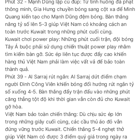
Phút 32 - Mạnh Dũng lập cú đúp: Từ tình huống đá phạt
thông minh, Gia Hưng chuyền bóng sang cột xa để Minh
Quang kiến tạo cho Mạnh Dũng đệm bóng. Bàn thắng
nâng tỷ số lên 5-3 giúp Việt Nam có khoảng cách an
toàn trước Kuwait trong những phút cuối cùng.
Kuwait chơi power play: Những phút cuối trận, đội bóng
Tây Á buộc phải sử dụng chiến thuật power play nhằm
tìm kiếm bàn gỡ. Sức ép liên tục được đẩy cao khiến
hàng thủ Việt Nam phải làm việc vất vả để bảo toàn
thành quả.
Phút 39 - Al Sarraj rút ngắn: Al Sarraj dứt điểm chạm
người Đinh Công Viên khiến bóng đổi hướng rút ngắn tỷ
số xuống 4-5. Bàn thắng đẩy trận đấu vào những phút
căng thẳng tột độ khi thời gian vẫn còn đủ cho Kuwait
gỡ hòa.
Việt Nam bảo toàn chiến thắng: Dù chịu sức ép lớn
trong những giây cuối cùng, các cầu thủ áo đỏ vẫn
đứng vững trước Kuwait. Chiến thắng 5-4 nghẹt thở
giúp Việt Nam có được 3 điểm quý giá trong ngày ra