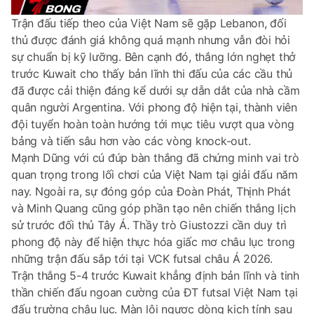
Trận đấu tiếp theo của Việt Nam sẽ gặp Lebanon, đối
thủ được đánh giá không quá mạnh nhưng vẫn đòi hỏi
sự chuẩn bị kỹ lưỡng. Bên cạnh đó, thắng lớn nghẹt thở
trước Kuwait cho thấy bản lĩnh thi đấu của các cầu thủ
đã được cải thiện đáng kể dưới sự dẫn dắt của nhà cầm
quân người Argentina. Với phong độ hiện tại, thành viên
đội tuyển hoàn toàn hướng tới mục tiêu vượt qua vòng
bảng và tiến sâu hơn vào các vòng knock-out.
Mạnh Dũng với cú đúp bàn thắng đã chứng minh vai trò
quan trọng trong lối chơi của Việt Nam tại giải đấu năm
nay. Ngoài ra, sự đóng góp của Đoàn Phát, Thịnh Phát
và Minh Quang cũng góp phần tạo nên chiến thắng lịch
sử trước đối thủ Tây Á. Thầy trò Giustozzi cần duy trì
phong độ này để hiện thực hóa giấc mơ châu lục trong
những trận đấu sắp tới tại VCK futsal châu Á 2026.
Trận thắng 5-4 trước Kuwait khẳng định bản lĩnh và tinh
thần chiến đấu ngoan cường của ĐT futsal Việt Nam tại
đấu trường châu lục. Màn lội ngược dòng kịch tính sau