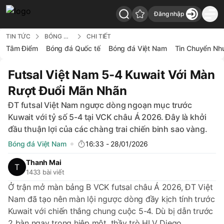
Đăng nhập
7Bong - Back to home
TIN TỨC
BÓNG ĐÁ VIỆT NAM
CHI TIẾT
Tâm Điểm
Bóng đá Quốc tế
Bóng đá Việt Nam
Tin Chuyển Nh
Futsal Việt Nam 5-4 Kuwait Với Màn
Rượt Đuổi Mãn Nhãn
ĐT futsal Việt Nam ngược dòng ngoạn mục trước
Kuwait với tỷ số 5-4 tại VCK châu Á 2026. Đây là khởi
đầu thuận lợi của các chàng trai chiến binh sao vàng.
Bóng đá Việt Nam
16:33 - 28/01/2026
Thanh Mai
1433 bài viết
Ở trận mở màn bảng B VCK futsal châu Á 2026, ĐT Việt
Nam đã tạo nên màn lội ngược dòng đầy kịch tính trước
Kuwait với chiến thắng chung cuộc 5-4. Dù bị dẫn trước
2 bàn ngay trong hiệp một, thầy trò HLV Diego