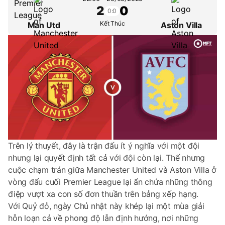
2
0
0:0
Kết Thúc
Man Utd
Aston Villa
Trên lý thuyết, đây là trận đấu ít ý nghĩa với một đội
nhưng lại quyết định tất cả với đội còn lại. Thế nhưng
cuộc chạm trán giữa Manchester United và Aston Villa ở
vòng đấu cuối Premier League lại ẩn chứa những thông
điệp vượt xa con số đơn thuần trên bảng xếp hạng.
Với Quỷ đỏ, ngày Chủ nhật này khép lại một mùa giải
hỗn loạn cả về phong độ lẫn định hướng, nơi những