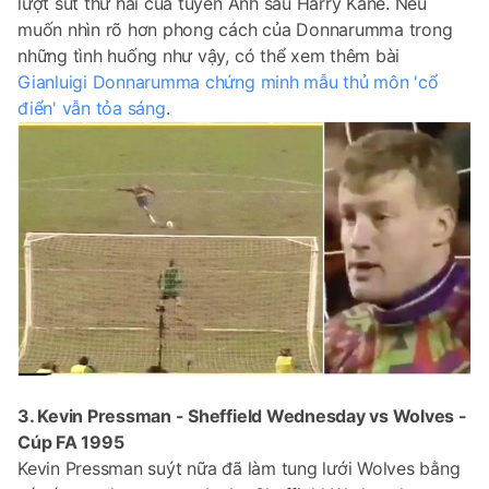
lượt sút thứ hai của tuyển Anh sau Harry Kane. Nếu
muốn nhìn rõ hơn phong cách của Donnarumma trong
những tình huống như vậy, có thể xem thêm bài
Gianluigi Donnarumma chứng minh mẫu thủ môn 'cổ
điển' vẫn tỏa sáng
.
3. Kevin Pressman - Sheffield Wednesday vs Wolves -
Cúp FA 1995
Kevin Pressman suýt nữa đã làm tung lưới Wolves bằng