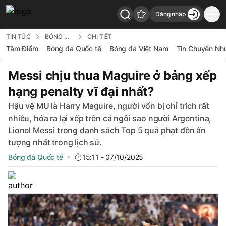
Đăng nhập
7Bong - Back to home
TIN TỨC
BÓNG ĐÁ QUỐC TẾ
CHI TIẾT
Tâm Điểm
Bóng đá Quốc tế
Bóng đá Việt Nam
Tin Chuyển Nh
Messi chịu thua Maguire ở bảng xếp
hạng penalty vĩ đại nhất?
Hậu vệ MU là Harry Maguire, người vốn bị chỉ trích rất
nhiều, hóa ra lại xếp trên cả ngôi sao người Argentina,
Lionel Messi trong danh sách Top 5 quả phạt đền ấn
tượng nhất trong lịch sử.
Bóng đá Quốc tế
15:11 - 07/10/2025