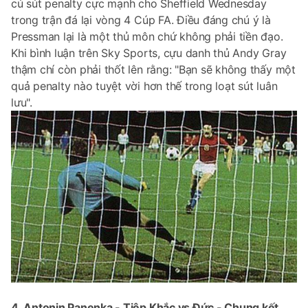
cú sút penalty cực mạnh cho Sheffield Wednesday
trong trận đá lại vòng 4 Cúp FA. Điều đáng chú ý là
Pressman lại là một thủ môn chứ không phải tiền đạo.
Khi bình luận trên Sky Sports, cựu danh thủ Andy Gray
thậm chí còn phải thốt lên rằng: "Bạn sẽ không thấy một
quả penalty nào tuyệt vời hơn thế trong loạt sút luân
lưu".
4. Antonin Panenka - Tiệp Khắc vs Đức - Chung kết