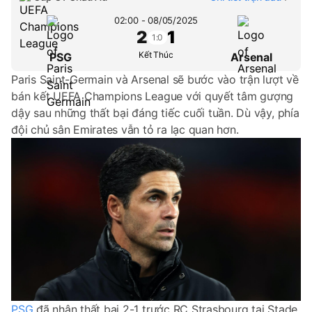
02:00 - 08/05/2025
2
1
1:0
Kết Thúc
PSG
Arsenal
Paris Saint-Germain và Arsenal sẽ bước vào trận lượt về
bán kết UEFA Champions League với quyết tâm gượng
dậy sau những thất bại đáng tiếc cuối tuần. Dù vậy, phía
đội chủ sân Emirates vẫn tỏ ra lạc quan hơn.
PSG
đã nhận thất bại 2-1 trước RC Strasbourg tại Stade