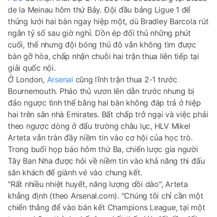
de la Meinau hôm thứ Bảy. Đội đầu bảng Ligue 1 để
thủng lưới hai bàn ngay hiệp một, dù Bradley Barcola rút
ngắn tỷ số sau giờ nghỉ. Dồn ép đối thủ những phút
cuối, thế nhưng đội bóng thủ đô vẫn không tìm được
bàn gỡ hòa, chấp nhận chuỗi hai trận thua liên tiếp tại
giải quốc nội.
Ở London,
Arsenal
cũng lĩnh trận thua 2-1 trước
Bournemouth. Pháo thủ vươn lên dẫn trước nhưng bị
đảo ngược tình thế bằng hai bàn không đáp trả ở hiệp
hai trên sân nhà Emirates. Bất chấp trở ngại và việc phải
theo ngược dòng ở đấu trường châu lục, HLV Mikel
Arteta vẫn tràn đầy niềm tin vào cơ hội của học trò.
Trong buổi họp báo hôm thứ Ba, chiến lược gia người
Tây Ban Nha được hỏi về niềm tin vào khả năng thi đấu
sân khách để giành vé vào chung kết.
"Rất nhiều nhiệt huyết, năng lượng dồi dào", Arteta
khẳng định (theo Arsenal.com). "Chúng tôi chỉ cần một
chiến thắng để vào bán kết Champions League, tại một