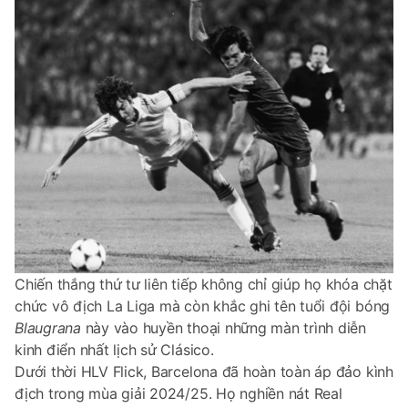
Chiến thắng thứ tư liên tiếp không chỉ giúp họ khóa chặt
chức vô địch La Liga mà còn khắc ghi tên tuổi đội bóng
Blaugrana
này vào huyền thoại những màn trình diễn
kinh điển nhất lịch sử Clásico.
Dưới thời HLV Flick, Barcelona đã hoàn toàn áp đảo kình
địch trong mùa giải 2024/25. Họ nghiền nát Real