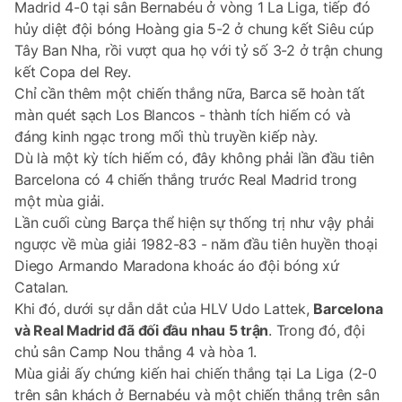
Madrid 4-0 tại sân Bernabéu ở vòng 1 La Liga, tiếp đó
hủy diệt đội bóng Hoàng gia 5-2 ở chung kết Siêu cúp
Tây Ban Nha, rồi vượt qua họ với tỷ số 3-2 ở trận chung
kết Copa del Rey.
Chỉ cần thêm một chiến thắng nữa, Barca sẽ hoàn tất
màn quét sạch Los Blancos - thành tích hiếm có và
đáng kinh ngạc trong mối thù truyền kiếp này.
Dù là một kỳ tích hiếm có, đây không phải lần đầu tiên
Barcelona có 4 chiến thắng trước Real Madrid trong
một mùa giải.
Lần cuối cùng Barça thể hiện sự thống trị như vậy phải
ngược về mùa giải 1982-83 - năm đầu tiên huyền thoại
Diego Armando Maradona khoác áo đội bóng xứ
Catalan.
Khi đó, dưới sự dẫn dắt của HLV Udo Lattek,
Barcelona
và Real Madrid đã đối đầu nhau 5 trận
. Trong đó, đội
chủ sân Camp Nou thắng 4 và hòa 1.
Mùa giải ấy chứng kiến hai chiến thắng tại La Liga (2-0
trên sân khách ở Bernabéu và một chiến thắng trên sân