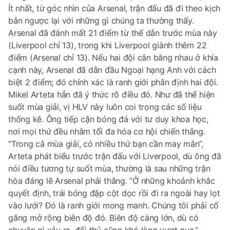
Ít nhất, từ góc nhìn của Arsenal, trận đấu đã đi theo kịch
bản ngược lại với những gì chúng ta thường thấy.
Arsenal đã đánh mất 21 điểm từ thế dẫn trước mùa này
(Liverpool chỉ 13), trong khi Liverpool giành thêm 22
điểm (Arsenal chỉ 13). Nếu hai đội cân bằng nhau ở khía
cạnh này, Arsenal đã dẫn đầu Ngoại hạng Anh với cách
biệt 2 điểm; đó chính xác là ranh giới phân định hai đội.
Mikel Arteta hẳn đã ý thức rõ điều đó. Như đã thể hiện
suốt mùa giải, vị HLV này luôn coi trọng các số liệu
thống kê. Ông tiếp cận bóng đá với tư duy khoa học,
nơi mọi thứ đều nhằm tối đa hóa cơ hội chiến thắng.
“Trong cả mùa giải, có nhiều thứ bạn cần may mắn”,
Arteta phát biểu trước trận đấu với Liverpool, dù ông đã
nói điều tương tự suốt mùa, thường là sau những trận
hòa đáng lẽ Arsenal phải thắng. “Ở những khoảnh khắc
quyết định, trái bóng đập cột dọc rồi đi ra ngoài hay lọt
vào lưới? Đó là ranh giới mong manh. Chúng tôi phải cố
gắng mở rộng biên độ đó. Biên độ càng lớn, dù có
chuyện gì xảy ra, đối thủ cũng khó lòng vượt qua.”