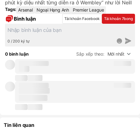
phút kỳ diệu nhất từng diễn ra ở Wembley” như lời Neill
Tags:
Arsenal
Ngoại Hạng Anh
Premier League
Bình luận
Tài khoản Facebook
Tài khoản 7bong
0 / 200 ký tự
0 bình luận
Sắp xếp theo:
Mới nhất
Tin liên quan