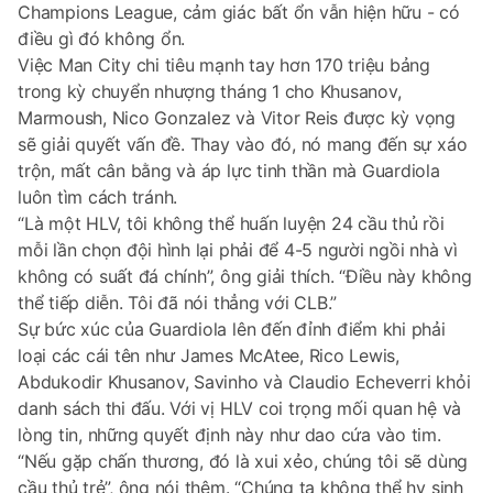
Champions League, cảm giác bất ổn vẫn hiện hữu - có
điều gì đó không ổn.
Việc Man City chi tiêu mạnh tay hơn 170 triệu bảng
trong kỳ chuyển nhượng tháng 1 cho Khusanov,
Marmoush, Nico Gonzalez và Vitor Reis được kỳ vọng
sẽ giải quyết vấn đề. Thay vào đó, nó mang đến sự xáo
trộn, mất cân bằng và áp lực tinh thần mà Guardiola
luôn tìm cách tránh.
“Là một HLV, tôi không thể huấn luyện 24 cầu thủ rồi
mỗi lần chọn đội hình lại phải để 4-5 người ngồi nhà vì
không có suất đá chính”, ông giải thích. “Điều này không
thể tiếp diễn. Tôi đã nói thẳng với CLB.”
Sự bức xúc của Guardiola lên đến đỉnh điểm khi phải
loại các cái tên như James McAtee, Rico Lewis,
Abdukodir Khusanov, Savinho và Claudio Echeverri khỏi
danh sách thi đấu. Với vị HLV coi trọng mối quan hệ và
lòng tin, những quyết định này như dao cứa vào tim.
“Nếu gặp chấn thương, đó là xui xẻo, chúng tôi sẽ dùng
cầu thủ trẻ”, ông nói thêm. “Chúng ta không thể hy sinh