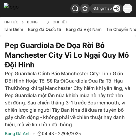
Đăng nhập
7Bong - Back to home
TIN TỨC
BÓNG ĐÁ ANH
CHI TIẾT
Tâm Điểm
Bóng đá Quốc tế
Bóng đá Việt Nam
Tin Chuyển Nh
Pep Guardiola Đe Dọa Rời Bỏ
Manchester City Vì Lo Ngại Quy Mô
Đội Hình
Pep Guardiola Cảnh Báo Manchester City: Tinh Giản
Đội Hình Hoặc Tôi Sẽ Ra ĐiGuardiola Đưa Ra Tối Hậu
ThưKhông khí tại Manchester City hiếm khi yên ắng, và
Pep Guardiola một lần nữa khiến mùa hè này trở nên
sôi động. Sau chiến thắng 3-1 trước Bournemouth, vị
chiến lược gia người Tây Ban Nha đã đưa ra tuyên bố
gây chấn động - không phải về chiến thuật hay danh
hiệu, mà về linh hồn đội bóng.
Bóng Đá Anh
04:43 - 22/05/2025