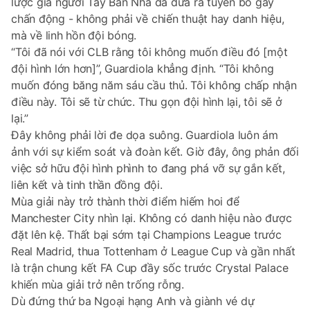
lược gia người Tây Ban Nha đã đưa ra tuyên bố gây
chấn động - không phải về chiến thuật hay danh hiệu,
mà về linh hồn đội bóng.
“Tôi đã nói với CLB rằng tôi không muốn điều đó [một
đội hình lớn hơn]”, Guardiola khẳng định. “Tôi không
muốn đóng băng năm sáu cầu thủ. Tôi không chấp nhận
điều này. Tôi sẽ từ chức. Thu gọn đội hình lại, tôi sẽ ở
lại.”
Đây không phải lời đe dọa suông. Guardiola luôn ám
ảnh với sự kiểm soát và đoàn kết. Giờ đây, ông phản đối
việc sở hữu đội hình phình to đang phá vỡ sự gắn kết,
liên kết và tinh thần đồng đội.
Mùa giải này trở thành thời điểm hiếm hoi để
Manchester City nhìn lại. Không có danh hiệu nào được
đặt lên kệ. Thất bại sớm tại Champions League trước
Real Madrid, thua Tottenham ở League Cup và gần nhất
là trận chung kết FA Cup đầy sốc trước Crystal Palace
khiến mùa giải trở nên trống rỗng.
Dù đứng thứ ba Ngoại hạng Anh và giành vé dự