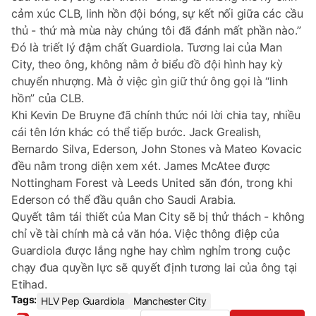
cảm xúc CLB, linh hồn đội bóng, sự kết nối giữa các cầu
thủ - thứ mà mùa này chúng tôi đã đánh mất phần nào.”
Đó là triết lý đậm chất Guardiola. Tương lai của Man
City, theo ông, không nằm ở biểu đồ đội hình hay kỳ
chuyển nhượng. Mà ở việc gìn giữ thứ ông gọi là “linh
hồn” của CLB.
Khi Kevin De Bruyne đã chính thức nói lời chia tay, nhiều
cái tên lớn khác có thể tiếp bước. Jack Grealish,
Bernardo Silva, Ederson, John Stones và Mateo Kovacic
đều nằm trong diện xem xét. James McAtee được
Nottingham Forest và Leeds United săn đón, trong khi
Ederson có thể đầu quân cho Saudi Arabia.
Quyết tâm tái thiết của Man City sẽ bị thử thách - không
chỉ về tài chính mà cả văn hóa. Việc thông điệp của
Guardiola được lắng nghe hay chìm nghỉm trong cuộc
chạy đua quyền lực sẽ quyết định tương lai của ông tại
Etihad.
Tags:
HLV Pep Guardiola
Manchester City