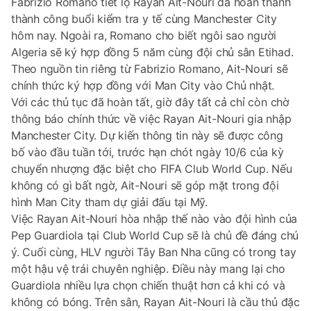
Fabrizio Romano tiết lộ Rayan Ait-Nouri đã hoàn thành
thành công buổi kiểm tra y tế cùng Manchester City
hôm nay. Ngoài ra, Romano cho biết ngôi sao người
Algeria sẽ ký hợp đồng 5 năm cùng đội chủ sân Etihad.
Theo nguồn tin riêng từ Fabrizio Romano, Ait-Nouri sẽ
chính thức ký hợp đồng với Man City vào Chủ nhật.
Với các thủ tục đã hoàn tất, giờ đây tất cả chỉ còn chờ
thông báo chính thức về việc Rayan Ait-Nouri gia nhập
Manchester City. Dự kiến thông tin này sẽ được công
bố vào đầu tuần tới, trước hạn chót ngày 10/6 của kỳ
chuyển nhượng đặc biệt cho FIFA Club World Cup. Nếu
không có gì bất ngờ, Ait-Nouri sẽ góp mặt trong đội
hình Man City tham dự giải đấu tại Mỹ.
Việc Rayan Ait-Nouri hòa nhập thế nào vào đội hình của
Pep Guardiola tại Club World Cup sẽ là chủ đề đáng chú
ý. Cuối cùng, HLV người Tây Ban Nha cũng có trong tay
một hậu vệ trái chuyên nghiệp. Điều này mang lại cho
Guardiola nhiều lựa chọn chiến thuật hơn cả khi có và
không có bóng. Trên sân, Rayan Ait-Nouri là cầu thủ đặc