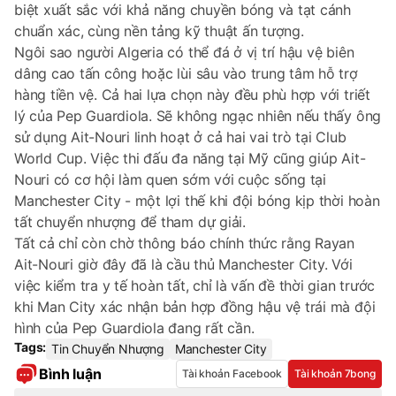
biệt xuất sắc với khả năng chuyền bóng và tạt cánh
chuẩn xác, cùng nền tảng kỹ thuật ấn tượng.
Ngôi sao người Algeria có thể đá ở vị trí hậu vệ biên
dâng cao tấn công hoặc lùi sâu vào trung tâm hỗ trợ
hàng tiền vệ. Cả hai lựa chọn này đều phù hợp với triết
lý của Pep Guardiola. Sẽ không ngạc nhiên nếu thấy ông
sử dụng Ait-Nouri linh hoạt ở cả hai vai trò tại Club
World Cup. Việc thi đấu đa năng tại Mỹ cũng giúp Ait-
Nouri có cơ hội làm quen sớm với cuộc sống tại
Manchester City - một lợi thế khi đội bóng kịp thời hoàn
tất chuyển nhượng để tham dự giải.
Tất cả chỉ còn chờ thông báo chính thức rằng Rayan
Ait-Nouri giờ đây đã là cầu thủ Manchester City. Với
việc kiểm tra y tế hoàn tất, chỉ là vấn đề thời gian trước
khi Man City xác nhận bản hợp đồng hậu vệ trái mà đội
hình của Pep Guardiola đang rất cần.
Tags:
Tin Chuyển Nhượng
Manchester City
Bình luận
Tài khoản Facebook
Tài khoản 7bong