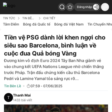
Đăng nhập
7Bong - Back to home
TIN TỨC
TIN BÊN LỀ
CHI TIẾT
Tâm Điểm
Bóng đá Quốc tế
Bóng đá Việt Nam
Tin Chuyển Nh
Tiền vệ PSG dành lời khen ngợi cho
siêu sao Barcelona, bình luận về
cuộc đua Quả bóng Vàng
Đương kim vô địch Euro 2024 Tây Ban Nha giành vé
vào chung kết UEFA Nations League nhờ chiến thắng
trước Pháp. Trận đấu chứng kiến cầu thủ Barcelona
Pedri và Lamine Yamal tỏa sáng rực rỡ...
Tin Bên Lề
07:59 - 07/06/2025
Thanh Mai
1433 bài viết