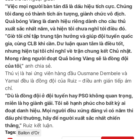
“Việc mọi người bàn tán đã là dấu hiệu tích cực. Chúng
tôi đang có thành tích ấn tượng, giành chức vô địch.
Quả bóng Vàng là danh hiệu riêng dành cho cầu thủ
xuất sắc nhất năm, và hiện tôi chưa nghĩ tới điều đó.
“Giờ tôi chỉ tập trung tận hưởng và giúp đội tuyển quốc
gia, cùng CLB khi cần. Dư luận quan tâm là điều tốt,
nhưng hiện tại tôi chỉ nghĩ về trận chung kết Chủ nhật.
Mong rằng người đoạt Quả bóng Vàng sẽ là đồng đội
của tôi,”
anh chia sẻ.
Thú vị là hai ứng viên hàng đầu Ousmane Dembele và
Yamal đều là đồng đội của Ruiz – điều anh gián tiếp ám
chỉ.
“Dù là đồng đội ở đội tuyển hay PSG không quan trọng,
miễn là họ giành giải. Tôi sẽ hạnh phúc cho bất kỳ ai
đoạt danh hiệu. Mọi người đều xứng đáng vì có năm thi
đấu phi thường, hãy để người xuất sắc nhất chiến
thắng,”
Ruiz kết luận.
Tags:
Ballon d'Or