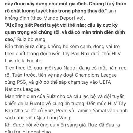
này được xây dựng như một gia đình. Chúng tôi ý thức
rõ chất lượng tuyệt hảo trong phòng thay đồ,”
anh
khẳng định (theo Mundo Deportivo).
“Ai cũng biết Pedri tuyệt vời thế nào; cậu ấy cực kỳ
quan trọng với chúng tôi, và đã có màn trình diễn đỉnh
cao,”
Ruiz bổ sung.
Bản thân Ruiz cũng không hề kém cạnh, đóng vai trò
then chốt trong đội tuyển Tây Ban Nha dưới thời HLV
Luis de la Fuente.
Trên thực tế, cựu ngôi sao Napoli đang có một năm rực
rỡ. Tuần trước, tiền vệ này đoạt Champions League
cùng PSG, và giờ có thể sắp chạm tay vào UEFA
Nations League.
Màn trình diễn của Ruiz cho cả câu lạc bộ và đội tuyển
khiến de la Fuente vô cùng ấn tượng. Đến mức HLV Tây
Ban Nha sẽ đề cử Ruiz, Pedri và Lamine Yamal vào danh
sách ứng viên Quả bóng Vàng.
Khi được hỏi về ứng cử viên sáng giá, Ruiz đã đưa ra
câu trả lời ngoại giao.