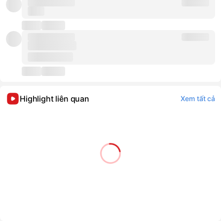
Highlight liên quan
Xem tất cả