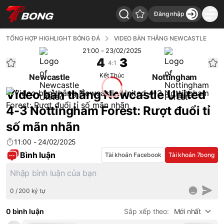
Đăng nhập
7Bong - Back to home
Video bàn thắng Newcastle United 4-3 Nottingham Forest
TỔNG HỢP HIGHLIGHT BÓNG ĐÁ
VIDEO BÀN THẮNG NEWCASTLE UNITED 4-3 NOTTINGHAM FOREST: RƯỢT ĐUỔI TỈ SỐ MÃN NHÃN
21:00 - 23/02/2025
4
3
4:1
Kết Thúc
Newcastle
Nottingham
Video bàn thắng Newcastle United
4-3 Nottingham Forest: Rượt đuổi tỉ
số mãn nhãn
11:00 - 24/02/2025
Bình luận
Tài khoản Facebook
Tài khoản 7bong
0 / 200 ký tự
0 bình luận
Sắp xếp theo:
Mới nhất