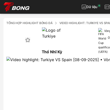
Dữ liệu
7Bong - Back to home
Video highlight: Turkiye VS Spain [08-09-2025] • Vòng
TỔNG HỢP HIGHLIGHT BÓNG ĐÁ
VIDEO HIGHLIGHT: TURKIYE VS SPA
Vòn
0
Thổ Nhĩ Kỳ