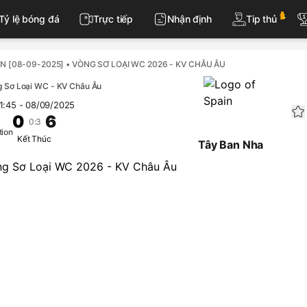
Tỷ lệ bóng đá
Trực tiếp
Nhận định
Tip thủ
 Sơ Loại WC 2026 - KV Châu Âu
IN [08-09-2025] • VÒNG SƠ LOẠI WC 2026 - KV CHÂU ÂU
g Sơ Loại WC - KV Châu Âu
1:45 - 08/09/2025
0
6
0:3
Kết Thúc
Tây Ban Nha