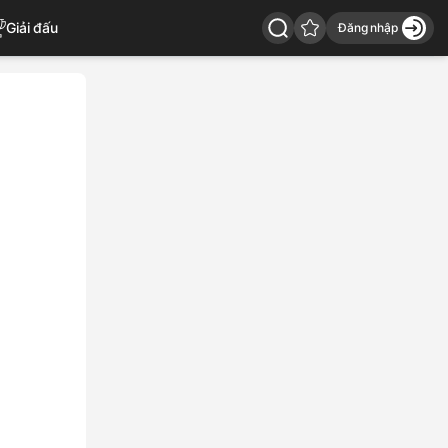
Giải đấu
Đăng nhập