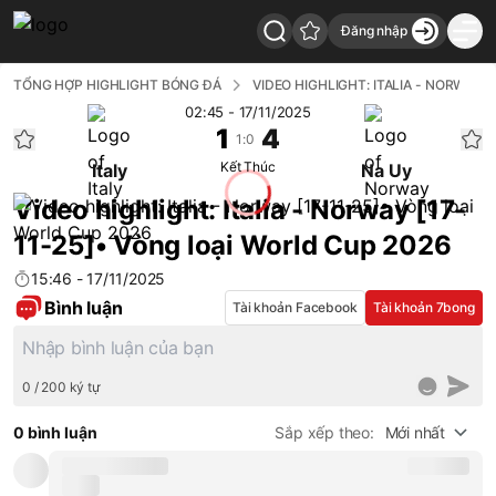
Đăng nhập
7Bong - Back to home
Video highlight: Italia - Norway [17-11-25]• Vòng loại Wor
TỔNG HỢP HIGHLIGHT BÓNG ĐÁ
VIDEO HIGHLIGHT: ITALIA - NORWAY [17-11-25]• VÒNG LOẠI WORLD CUP 2026
02:45 - 17/11/2025
1
4
1:0
Kết Thúc
Italy
Na Uy
Video highlight: Italia - Norway [17-
11-25]• Vòng loại World Cup 2026
15:46 - 17/11/2025
Bình luận
Tài khoản Facebook
Tài khoản 7bong
0 / 200 ký tự
0 bình luận
Sắp xếp theo:
Mới nhất